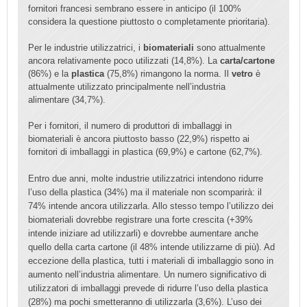
fornitori francesi sembrano essere in anticipo (il 100%
considera la questione piuttosto o completamente prioritaria).
Per le industrie utilizzatrici, i
biomateriali
sono attualmente
ancora relativamente poco utilizzati (14,8%). La
carta/cartone
(86%) e la
plastica
(75,8%) rimangono la norma. Il
vetro
è
attualmente utilizzato principalmente nell’industria
alimentare (34,7%).
Per i fornitori, il numero di produttori di imballaggi in
biomateriali è ancora piuttosto basso (22,9%) rispetto ai
fornitori di imballaggi in plastica (69,9%) e cartone (62,7%).
Entro due anni, molte industrie utilizzatrici intendono ridurre
l’uso della plastica (34%) ma il materiale non scomparirà: il
74% intende ancora utilizzarla. Allo stesso tempo l’utilizzo dei
biomateriali dovrebbe registrare una forte crescita (+39%
intende iniziare ad utilizzarli) e dovrebbe aumentare anche
quello della carta cartone (il 48% intende utilizzarne di più). Ad
eccezione della plastica, tutti i materiali di imballaggio sono in
aumento nell’industria alimentare. Un numero significativo di
utilizzatori di imballaggi prevede di ridurre l’uso della plastica
(28%) ma pochi smetteranno di utilizzarla (3,6%). L’uso dei