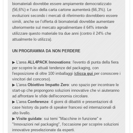
biomateriali dovrebbe essere ampiamente democratizzato
(56,6%) e l’uso della carta cartone aumenterà (66,3%). Le
evoluzioni secondo i mercati di riferimento dovrebbero essere
simili, anche se l’offerta di biomateriali dovrebbe aumentare
ulteriormente sul mercato agroalimentare il 64% intende
utilizzare questo materiale tra due anni (contro il 24% che
attualmente lo utilizza).
UN PROGRAMMA DA NON PERDERE
▶ L'area
ALL4PACK Innovations
: l'evento di punta della fiera
per scoprire le attuali tendenze del packaging, con
l'esposizione di oltre 100 imballaggi (
clicca qui
per conoscere i
vincitori del concorso).
▶ L'area
Obiettivo Impatto Zero
: uno spazio per incontrare le
start-up che propongono soluzioni innovative che vi aiuteranno
ad affrontare le sfide dell'economia circolare.
▶ L'area
Conferenze
: 4 giorni di dibattiti e presentazioni di
case history da parte di speaker francesi ed internazionali di
alto livello.
▶
Visite guidate
: sui temi "Macchine in funzione" e
"Innovazioni nel packaging", l'occasione per scoprire soluzioni
innovative preselezionate da esperti.