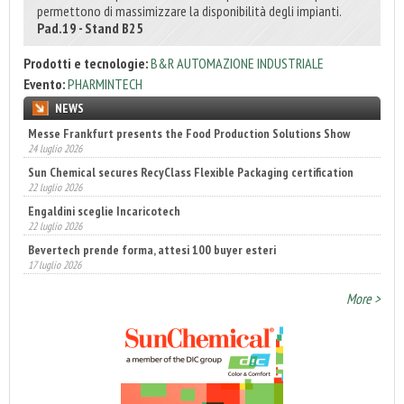
permettono di massimizzare la disponibilità degli impianti.
Pad.19 - Stand B25
Prodotti e tecnologie:
B&R AUTOMAZIONE INDUSTRIALE
Evento:
PHARMINTECH
NEWS
Messe Frankfurt presents the Food Production Solutions Show
Sun Chemical secures RecyClass Flexible Packaging certification
24 luglio 2026
22 luglio 2026
Engaldini sceglie Incaricotech
22 luglio 2026
Bevertech prende forma, attesi 100 buyer esteri
17 luglio 2026
Annunciati i finalisti dei Diamonds Awards 2026 di FTA Europe
14 luglio 2026
More >