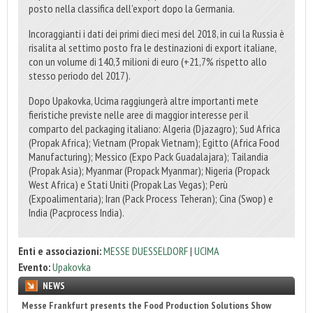
posto nella classifica dell’export dopo la Germania.
Incoraggianti i dati dei primi dieci mesi del 2018, in cui la Russia è
risalita al settimo posto fra le destinazioni di export italiane,
con un volume di 140,3 milioni di euro (+21,7% rispetto allo
stesso periodo del 2017).
Dopo Upakovka, Ucima raggiungerà altre importanti mete
fieristiche previste nelle aree di maggior interesse per il
comparto del packaging italiano: Algeria (Djazagro); Sud Africa
(Propak Africa); Vietnam (Propak Vietnam); Egitto (Africa Food
Manufacturing); Messico (Expo Pack Guadalajara); Tailandia
(Propak Asia); Myanmar (Propack Myanmar); Nigeria (Propack
West Africa) e Stati Uniti (Propak Las Vegas); Perù
(Expoalimentaria); Iran (Pack Process Teheran); Cina (Swop) e
India (Pacprocess India).
Enti e associazioni:
MESSE DUESSELDORF
|
UCIMA
Evento:
Upakovka
NEWS
Messe Frankfurt presents the Food Production Solutions Show
Sun Chemical secures RecyClass Flexible Packaging certification