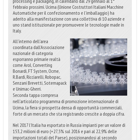
processing e packaging, in calendario dal 29 gennaio al 1°
febbraio prossimi. Ucima (Unione Costruttori Italiani Macchine
Automatiche per il confezionamento e l’imballaggio) ha
aderito alla manifestazione con una collettiva di 10 aziende e
uno stand istituzionale per promuovere le tecnologie made in
Italy.
All’interno dell’area
coordinata dall’Associazione
nazionale di categoria
esporranno primarie realtà
come Arol, Converting
Bonardi, FT System, Ocme,
R.Bardi, Ricciarelli, Robopac,
Senzani Brevetti, Sotemapack
e Unimac-Gherri.
Seconda tappa compresa
nell’articolato programma di promozione internazionale di
Ucima, la fiera si prospetta densa di opportunità commerciali,
forte di un mercato che sta registrando crescite a doppia cifra.
Nel 2017 l’Italia ha esportato in Russia impianti per un valore di
153,2 milioni di euro (+27,5% sul 2016 e pari al 22,9% delle
importazioni totali del Paese), posizionandosi al secondo