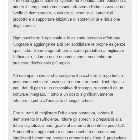
il monitoraggio di backup. Queste funzionalità contribuiscono a
ridurre il riempimento eccessivo attraverso l'ottimizzazione del
livello di riempimento, a evitare gli scarti e gli sprechi di
prodotto e a supportare iniziative di sostenibilità e riduzione
degli sprechi.
Ogni pacchetto è opzionale e le aziende possono effettuare
l'upgrade e aggiungerne altri per soddisfare le proprie esigenze
specifiche. Sono progettati per aiutare i produttori a migliorare
l'efficienza, ridurre i costi di produzione e consentire un
processo decisionale più rapido.
Ad esempio, i clienti che scelgono il pacchetto di reportistica
possono combinare funzionalità come strumenti di interfaccia
per i dati di peso e un dispositivo di stampa, supportati da un
software integrato, il tutto a un costo significativamente
inferiore rispetto all'acquisto di singoli articoli.
Che si tratti di migliorare l'efficienza operativa, evitare il
riempimento insufficiente, ridurre gli sprechi o prepararsi alla
futura digitalizzazione, grazie al sistema di controllo peso C31
StandardLine aggiornato e ai suoi pacchetti di produzione
intelligenti i produttori possono ottenere una linea di produzione