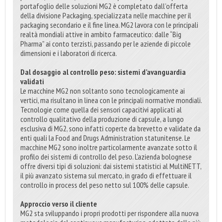
portafoglio delle soluzioni MG2 è completato dall’offerta
della divisione Packaging, specializzata nelle macchine per il
packaging secondario e il fine linea. MG2 lavora con le principali
realtà mondiali attive in ambito farmaceutico: dalle “Big
Pharma” ai conto terzisti, passando per le aziende di piccole
dimensioni e i laboratori di ricerca.
Dal dosaggio al controllo peso: sistemi d’avanguardia
validati
Le macchine MG2 non soltanto sono tecnologicamente ai
vertici, ma risultano in linea con le principali normative mondiali.
Tecnologie come quella dei sensori capacitivi applicati al
controllo qualitativo della produzione di capsule, a lungo
esclusiva di MG2, sono infatti coperte da brevetto e validate da
enti quali la Food and Drugs Administration statunitense. Le
macchine MG2 sono inoltre particolarmente avanzate sotto il
profilo dei sistemi di controllo del peso. L’azienda bolognese
offre diversi tipi di soluzioni: dai sistemi statistici al MultiNETT,
il più avanzato sistema sul mercato, in grado di effettuare il
controllo in process del peso netto sul 100% delle capsule.
Approccio verso il cliente
MG2 sta sviluppando i propri prodotti per rispondere alla nuova