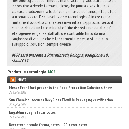
metodologia del continuous manufacturing, adottata dalle più
innovative aziende farmaceutiche, che punta a sostituire la
classica produzione “a lotti” con un flusso continuo, integrato e
automatizzato. E se l’evoluzione tecnologica è in costante
mutamento, quello che resterà invariato è l’approccio verso il
cliente, che da un lato mira ad offrire risposte rapide alle più
eterogenee esigenze, dall’altro è contraddistinto da una
larghezza di vedute che è fondamentale per lo studio e lo
sviluppo di soluzioni sempre diverse.
MG2 sarà presente a Pharmintech, Bologna, padiglione 19,
stand C31
Prodotti e tecnologie:
MG2
NEWS
Sun Chemical secures RecyClass Flexible Packaging certification
22 luglio 2026
Engaldini sceglie Incaricotech
22 luglio 2026
Bevertech prende forma, attesi 100 buyer esteri
17 luglio 2026
Annunciati i finalisti dei Diamonds Awards 2026 di FTA Europe