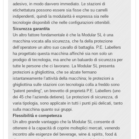
adesivo, in modo davvero immediato. Le stazioni di
etichettatura possono essere sia fisse che su carrelli
indipendenti, quindi la modularità è espressa sia nelle
tecnologie disponibili che nelle configurazioni ottenibili.
Sicurezza garantita
Un altro fattore fondamentale è che la Modular SL è una
macchina vocata alla sicurezza, che fa della protezione
dell’operatore un altro suo cavallo di battaglia. P.E. Labellers
ha progettato questa macchina affinché sia non solo un
prodigio di tecnologia, ma anche un baluardo di sicurezza per
tutte le persone che ci lavorano. La Modular SL presenta
protezioni a ghigliottina, che se alzate fermano
istantaneamente l’attività della macchina; le protezioni a
ghigliottina sulle stazioni con tecnologia colla a freddo sono
“patent pending”, un brevetto di proprietà P.E. Labellers (uno
dei 45 che l’azienda detiene). Le protezioni di sicurezza, di
varia tipologia, sono applicate in tutti i punti più delicati, tanto
sulla macchina quanto sui gruppi.
Flessibilità e competenza
Un altro grande vantaggio che la Modular SL consente di
ottenere è la capacità di coprire molteplici mercati, venendo
incontro alle esigenze del beverage, wine & spirits, food &