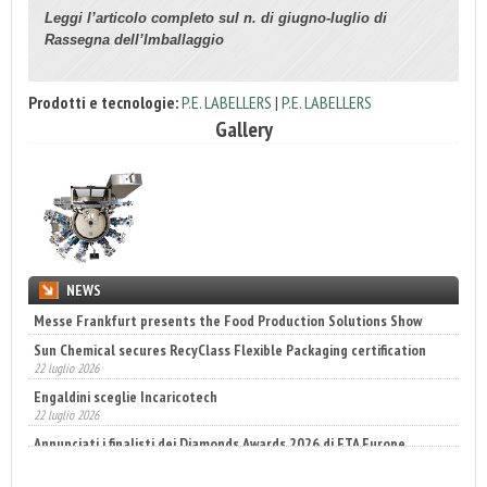
Leggi l’articolo completo sul n. di giugno-luglio di
Rassegna dell’Imballaggio
Prodotti e tecnologie:
P.E. LABELLERS
|
P.E. LABELLERS
Gallery
NEWS
Sun Chemical secures RecyClass Flexible Packaging certification
22 luglio 2026
Engaldini sceglie Incaricotech
22 luglio 2026
Annunciati i finalisti dei Diamonds Awards 2026 di FTA Europe
14 luglio 2026