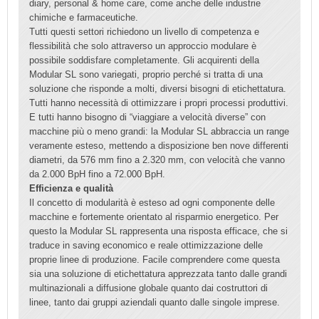
diary, personal & home care, come anche delle industrie
chimiche e farmaceutiche.
Tutti questi settori richiedono un livello di competenza e
flessibilità che solo attraverso un approccio modulare è
possibile soddisfare completamente. Gli acquirenti della
Modular SL sono variegati, proprio perché si tratta di una
soluzione che risponde a molti, diversi bisogni di etichettatura.
Tutti hanno necessità di ottimizzare i propri processi produttivi.
E tutti hanno bisogno di “viaggiare a velocità diverse” con
macchine più o meno grandi: la Modular SL abbraccia un range
veramente esteso, mettendo a disposizione ben nove differenti
diametri, da 576 mm fino a 2.320 mm, con velocità che vanno
da 2.000 BpH fino a 72.000 BpH.
Efficienza e qualità
Il concetto di modularità è esteso ad ogni componente delle
macchine e fortemente orientato al risparmio energetico. Per
questo la Modular SL rappresenta una risposta efficace, che si
traduce in saving economico e reale ottimizzazione delle
proprie linee di produzione. Facile comprendere come questa
sia una soluzione di etichettatura apprezzata tanto dalle grandi
multinazionali a diffusione globale quanto dai costruttori di
linee, tanto dai gruppi aziendali quanto dalle singole imprese.