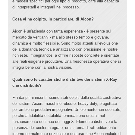
e modelli specifici per ogni tipo di prodotto, oltre alla capacità
di interpretarli e integrarli nel processo.
Cosa vi ha colpito, in particolare, di Aicon?
Aicon è un'azienda con tanta esperienza - è presente sul
mercato da vent'anni - ma allo stesso tempo è giovane,
dinamica e molto flessibile. Sono molto attenti all’evoluzione
della domanda tecnica e analizzano con precisione le nostre
richieste, impegnandosi a offrire risposte concrete e orientate
alle reali esigenze produttive. Una freschezza operativa che si
integra bene con la nostra visione.
Quali sono le caratteristiche distintive dei sistemi X-Ray
che distribuite?
Fin dai primi incontri siamo stati colpiti dalla qualità costruttiva
dei sistemi Aicon: macchine robuste, heavy-duty, progettate
per ambienti produttivi impegnativi. Un elemento non scontato,
perché affidabilità e stabilità termica sono cruciali nel
funzionamento continuo dei raggi X. Elemento distintivo è la
presenza del cooler integrato, un sistema di raffreddamento
interno normalmente opzionale e costoso, che Aicon include di