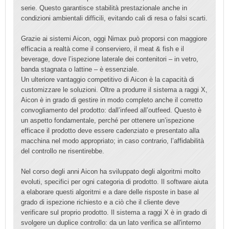
serie. Questo garantisce stabilità prestazionale anche in
condizioni ambientali difficili, evitando cali di resa o falsi scarti.
Grazie ai sistemi Aicon, oggi Nimax può proporsi con maggiore
efficacia a realtà come il conserviero, il meat & fish e il
beverage, dove l’ispezione laterale dei contenitori – in vetro,
banda stagnata o lattine – è essenziale.
Un ulteriore vantaggio competitivo di Aicon è la capacità di
customizzare le soluzioni. Oltre a produrre il sistema a raggi X,
Aicon è in grado di gestire in modo completo anche il corretto
convogliamento del prodotto: dall’infeed all’outfeed. Questo è
un aspetto fondamentale, perché per ottenere un’ispezione
efficace il prodotto deve essere cadenziato e presentato alla
macchina nel modo appropriato; in caso contrario, l’affidabilità
del controllo ne risentirebbe.
Nel corso degli anni Aicon ha sviluppato degli algoritmi molto
evoluti, specifici per ogni categoria di prodotto. Il software aiuta
a elaborare questi algoritmi e a dare delle risposte in base al
grado di ispezione richiesto e a ciò che il cliente deve
verificare sul proprio prodotto. Il sistema a raggi X è in grado di
svolgere un duplice controllo: da un lato verifica se all'interno