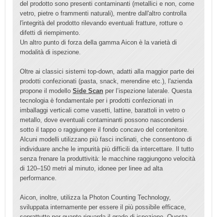
del prodotto sono presenti contaminanti (metallici e non, come
vetro, pietre o frammenti naturali), mentre dall'altro controlla
l'integrità del prodotto rilevando eventuali fratture, rotture o
difetti di riempimento.
Un altro punto di forza della gamma Aicon è la varietà di
modalità di ispezione.
Oltre ai classici sistemi top-down, adatti alla maggior parte dei
prodotti confezionati (pasta, snack, merendine etc.), l'azienda
propone il modello
Side Scan
per l’ispezione laterale. Questa
tecnologia è fondamentale per i prodotti confezionati in
imballaggi verticali come vasetti, lattine, barattoli in vetro o
metallo, dove eventuali contaminanti possono nascondersi
sotto il tappo o raggiungere il fondo concavo del contenitore.
Alcuni modelli utilizzano più fasci inclinati, che consentono di
individuare anche le impurità più difficili da intercettare. Il tutto
senza frenare la produttività: le macchine raggiungono velocità
di 120–150 metri al minuto, idonee per linee ad alta
performance.
Aicon, inoltre, utilizza la Photon Counting Technology,
sviluppata internamente per essere il più possibile efficace,
soprattutto per quanto riguarda il grado di ispezione. Questa