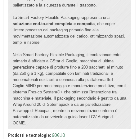
pallettizzato e la sicurezza durante il trasporto.
La Smart Factory Flexible Packaging rappresenta una
soluzione end-to-end completa e compatta
, che copre
l'intero processo dal packaging primario fino alla
movimentazione automatizzata del carico, ottimizzando spazi,
tempi e risorse.
Nella Smart Factory Flexible Packaging, il confezionamento
primario è affidato a GStar di Goglio, macchina di ultima
generazione capace di produrre fino a 200 sacchetti al minuto
(da 250 g a 1 kg), compatibile con laminati tradizionali e
monomateriali riciclabili e connessa alla piattaforma IIoT
Goglio MIND per monitoraggio e manutenzione predittiva, con il
sistema Fres-co System®+ che ottimizza l’interazione tra
macchina e materiale. Il packaging secondario è gestito da una
Wrap Around 20 di Sotemapack e da un pallettizzatore
Palwrapp di Robopac, mentre la movimentazione interna è
automatizzata da un veicolo a guida laser LGV Auriga di
OCME.
Prodotti e tecnologie:
GOGLIO