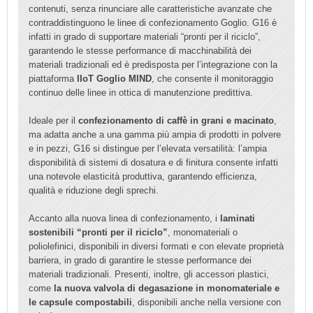
contenuti, senza rinunciare alle caratteristiche avanzate che
contraddistinguono le linee di confezionamento Goglio. G16 è
infatti in grado di supportare materiali “pronti per il riciclo”,
garantendo le stesse performance di macchinabilità dei
materiali tradizionali ed è predisposta per l’integrazione con la
piattaforma
IIoT Goglio MIND
, che consente il monitoraggio
continuo delle linee in ottica di manutenzione predittiva.
Ideale per il
confezionamento di caffè in grani e macinato
,
ma adatta anche a una gamma più ampia di prodotti in polvere
e in pezzi, G16 si distingue per l’elevata versatilità: l’ampia
disponibilità di sistemi di dosatura e di finitura consente infatti
una notevole elasticità produttiva, garantendo efficienza,
qualità e riduzione degli sprechi.
Accanto alla nuova linea di confezionamento, i
laminati
sostenibili “pronti per il riciclo”
, monomateriali o
poliolefinici, disponibili in diversi formati e con elevate proprietà
barriera, in grado di garantire le stesse performance dei
materiali tradizionali. Presenti, inoltre, gli accessori plastici,
come
la nuova valvola di degasazione in monomateriale e
le capsule compostabili
, disponibili anche nella versione con