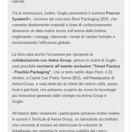
valvola.
Tra le innovazioni, inoltre, Goglio presenterà il sistema
Fres-co
System®+
, vincitore del concorso Best Packaging 2025, che
connette direttamente materiali e linee di confezionamento
attraverso un data matrix inciso sull’anima della bobina,
migliorando i settaggi, riducendo i tempi di cambio formato e
incrementando l’efficienza globale.
La fiera sarà anche l’occasione per riproporre la
collaborazione con Aetna Group
: presso lo stand di Goglio
sarà possibile
iscriversi all’evento esclusivo “Smart Factory
- Flexible Packaging”
, che si terrà subito dopo Host, il 23
ottobre, a Castel San Pietro Terme (BO), nell’Headquarter di
Aetna Group, e sarà dedicato ai clienti dei settori caffè, pasta,
food e pet-food, che potranno scoprire da vicino le tecnologie
più innovative generate dalle sinergie tra Aetna Group e
Goglio.
All’interno dello showroom i partecipanti potranno inoltre vedere
in azione il TechLab di Aetna Group, un laboratorio accreditato
che consente di testare ed ottimizzare le soluzioni di
imballaggio per garantire la massima stabilità del carico