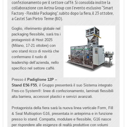
confezionamento per il settore caffè. Si consolida inoltre la
collaborazione con Aetna Group con l’evento esclusivo “Smart
Factory - Flexible Packaging”, subito dopo la fiera, il 23 ottobre,
a Castel San Pietro Terme (BO).
Goglio, riferimento globale nel
packaging flessibile, sarà tra i
protagonisti di Host 2025
(Milano, 17-21 ottobre) con
uno stand ricco di novità che
confermano il ruolo di
leadership dell’azienda, nello
specifico nel settore caffè.
Presso il
Padiglione 12P –
Stand E56 F55
, il Gruppo presenterà il suo Sistema integrato
Fres-co System®: linee di confezionamento, laminati flessibili
alta barriera, accessori plastici e servizi avanzati.
Protagonista della fiera sarà la
nuova linea verticale Form, Fill
& Seal Multioption G16,
presentata in anteprima e in funzione
presso lo stand. Compatta, modulare e flessibile, G16 nasce
per rispondere alle esigenze di realtà produttive con volumi