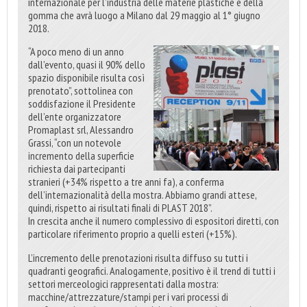
internazionale per l’industria delle materie plastiche e della
gomma che avrà luogo a Milano dal 29 maggio al 1° giugno
2018.
“A poco meno di un anno
dall’evento, quasi il 90% dello
spazio disponibile risulta così
prenotato”, sottolinea con
soddisfazione il Presidente
dell’ente organizzatore
Promaplast srl, Alessandro
Grassi, “con un notevole
incremento della superficie
richiesta dai partecipanti
stranieri (+34% rispetto a tre anni fa), a conferma
dell’internazionalità della mostra. Abbiamo grandi attese,
quindi, rispetto ai risultati finali di PLAST 2018”.
In crescita anche il numero complessivo di espositori diretti, con
particolare riferimento proprio a quelli esteri (+15%).
L’incremento delle prenotazioni risulta diffuso su tutti i
quadranti geografici. Analogamente, positivo è il trend di tutti i
settori merceologici rappresentati dalla mostra:
macchine/attrezzature/stampi per i vari processi di