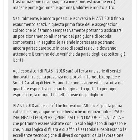
trasformazione (stampaggio a iniezione, estrusione ecc.),
materie prime (polimeri e gomma), additivi e molto altro.
Naturalmente, è ancora possibile iscriversi a PLAST 2018 fino a
esaurimento spazi. In questa prima fase delle assegnazioni,
coloro che lo faranno tempestivamente potranno assicurarsi
un posizionamento all'interno del padiglione di propria
competenza; in seguito, le aziende interessate potranno
ancora partecipare solo in caso di spazi residui e dovranno
attendere il termine delle verifiche da parte degli espositori già
iscritti.
Agli espositori di PLAST 2018 sarà offerta una serie di servizi
rinnovati, fra cui la presenza nei portali internet Expopage e
Smart Catalog di FieraMilano, la connessione wi-fi gratuita nel
quartiere espositivo, un parcheggio auto gratuito per ogni
espositore, la moquette nelle corsie dei padiglioni.
PLAST 2018 aderisce a “The Innovation Alliance”: per la prima
volta insieme, cinque vetrine fieristiche internazionali – IPACK-
IMA, MEAT-TECH, PLAST, PRINT4ALL e INTRALOGISTICA ITALIA –
che potranno essere visitate con un solo biglietto di ingresso e
che, in una logica di filiera e di affinità settoriale, ospiteranno le
eccellenze tecnologiche di diversi comparti: dalla lavorazione