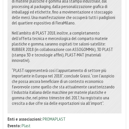
di materie plastiche e gomma alla stampa industriale, dal
processing al packaging, dalla personalizzazione grafica di
imballaggi ed etichette, fino a movimentazione e stoccaggio
delle merci. Una manifestazione che occuperà tutti i padiglioni
del quartiere espositivo di FieraMilano.
Nell’ambito di PLAST 2018, inoltre, a completamento
dell’offerta tecnica e merceologica del comparto materie
plastiche e gomma, saranno ospitati tre saloni-satellite:
RUBBER 2018 (in collaborazione con ASSOGOMMA), 3D PLAST
(stampa 3D e tecnologie affini), PLAST-MAT (materiali
innovativi).
“PLAST rappresenterà così l’appuntamento di settore più
importante in Europa nel 2018”, conclude Grassi, “con l’auspicio
che possa ancora beneficiare di un contesto economico
favorevole come quello che sta attualmente caratterizzando
l’industria italiana delle macchine per materie plastiche e
gomma che, nel primo trimestre del 2017, ha registrato una
crescita a due cifre sia delle esportazioni sia all’import”.
Enti e associazioni:
PROMAPLAST
Evento:
Plast