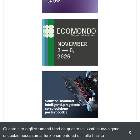
Questo sito o gli strumenti terzi da questo utilizzati si avvalgono
X
di cookie necessari al funzionamento ed utili alle finalità