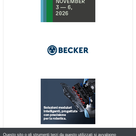
Questo sito o gli strumenti terzi da questo utilizzati si avvalgono