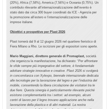
(20%), Africa (7,58%), America (7,56%) e Oceania (0,75%). Un
contributo rilevante all’internazionalizzazione dell’evento è
stato dato dai circa 300 buyer coordinati da ICE - Agenzia per
la promozione all’estero e l’internazionalizzazione delle
imprese italiane.
Obiettivi e prospettive per Plast 2026
Plast tornerà dal 9 al 12 giugno 2026 nel quartiere fieristico di
Fiera Milano a Rho. Le iscrizioni per gli espositori sono aperte.
Mario Maggiani, direttore generale di Promaplast,
società
che organizza la manifestazione, ha dichiarato: “
Per affrontare
le sfide sempre più impegnative del settore, è fondamentale
adottare strategie innovative e creative. Plast 2026 si svolgerà
in concomitanza con Xylexpo, biennale internazionale dedicata
alle tecnologie per la lavorazione del legno e per l’industria del
mobile, consentendo la libera circolazione dei visitatori tra le
due fiere. Questa sinergia è particolarmente rilevante poiché
esistono complementarità tra i settori: ad esempio, alcuni
centri di lavoro per il legno trovano applicazione anche nella
lavorazione della plastica e di altri materiali. La nostra