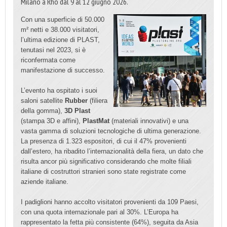
Milano a Rho dal 9 al 12 giugno 2026.
Con una superficie di 50.000
m² netti e 38.000 visitatori,
l’ultima edizione di PLAST,
tenutasi nel 2023, si è
riconfermata come
manifestazione di successo.
L’evento ha ospitato i suoi
saloni satellite
Rubber
(filiera
della gomma),
3D Plast
(stampa 3D e affini),
PlastMat
(materiali innovativi) e una
vasta gamma di soluzioni tecnologiche di ultima generazione.
La presenza di 1.323 espositori, di cui il 47% provenienti
dall’estero, ha ribadito l’internazionalità della fiera, un dato che
risulta ancor più significativo considerando che molte filiali
italiane di costruttori stranieri sono state registrate come
aziende italiane.
I padiglioni hanno accolto visitatori provenienti da 109 Paesi,
con una quota internazionale pari al 30%. L’Europa ha
rappresentato la fetta più consistente (64%), seguita da Asia