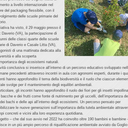
imento a livello internazionale nel
re del packaging flessibile, con il
volgimento delle scuole primarie del
torio.
ziativa ha visto, il 29 maggio presso il
t Daverio (VA), la partecipazione di
lunni delle classi quarte delle scuole
arie di Daverio e Casale Litta (VA),
agonisti di una mattinata dedicata alla
versità e alla scoperta
’importanza degli ecosistemi naturali.
ività conclusiva si inserisce all’interno di un percorso educativo sviluppato nel
imane precedenti attraverso incontri in aula con agronomi esperti, durante i qual
enti hanno approfondito il tema della biodiversità e il ruolo che ciascun eleme
rale svolge per il mantenimento degli equilibri ambientali.
rticolare, gli incontri hanno approfondito il ruolo dei fiori per gli insetti impollina
 bacche e dei frutti come fonte di nutrimento per gli uccelli, dell’importanza de
, dei bachi e delle api all’interno degli ecosistemi. Un percorso pensato per
ibilizzare le nuove generazioni sull’importanza della tutela ambientale attrave
pi concreti e vicini alla loro esperienza quotidiana.
rogetto – che dal suo avvio nel 2022 ha coinvolto oltre 190 bambini e bambine 
risce in un più ampio percorso di riqualificazione ambientale avviato da Goglio