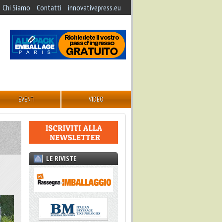
Chi Siamo
Contatti
innovativepress.eu
EVENTI
VIDEO
LE RIVISTE
n