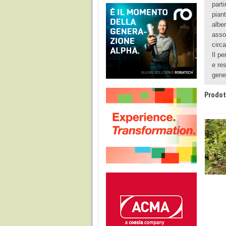
parti
pian
albe
asso
circ
Il p
e re
gener
Prodot