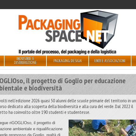
INDUSTRIE E
PACKAGING DESIGN
ENTI E ASSOCIAZIONI
DISTRIBUZIONE
OGLIOso, il progetto di Goglio per educazione
bientale e biodiversità
olti nell’edizione 2026 quasi 50 alunni delle scuole primarie del territorio in u
rso dedicato alla scoperta della biodiversità e alla cura del verde. Dal 2022 il
etto ha coinvolto oltre 190 studenti e studentesse.
egue riGOGLIOso, il progetto di
azione ambientale e riqualificazione
verde promosso da Goglio, realtà di