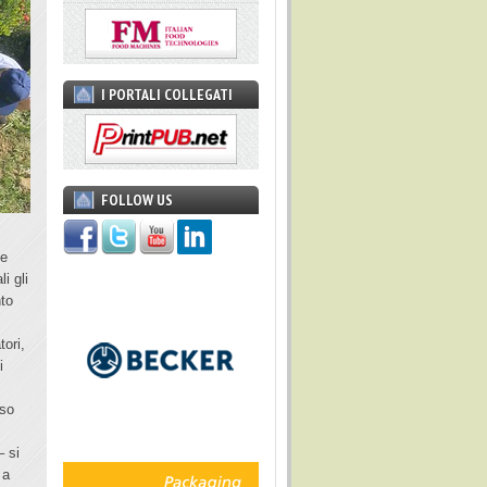
I PORTALI COLLEGATI
FOLLOW US
le
i gli
nto
tori,
i
rso
– si
 a