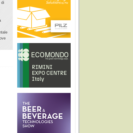
 di
a
ntale
uove