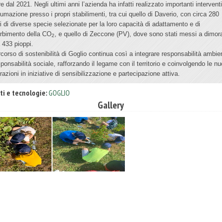
re dal 2021. Negli ultimi anni l’azienda ha infatti realizzato importanti interventi
tumazione presso i propri stabilimenti, tra cui quello di Daverio, con circa 280
ri di diverse specie selezionate per la loro capacità di adattamento e di
rbimento della CO
, e quello di Zeccone (PV), dove sono stati messi a dimor
2
a 433 pioppi.
ercorso di sostenibilità di Goglio continua così a integrare responsabilità ambie
sponsabilità sociale, rafforzando il legame con il territorio e coinvolgendo le n
azioni in iniziative di sensibilizzazione e partecipazione attiva.
ti e tecnologie:
GOGLIO
Gallery