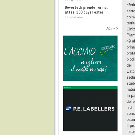
rifer
Bevertech prende forma,
setto
attesi 100 buyer esteri
17 luglio 2026
coin
terri
Annunciati i finalisti dei
More >
Diamonds Awards 2026 di FTA
L’ini
Europe
Plan
14 luglio 2026
49 a
prim
prot
biodi
dell
L’att
sett
stud
natu
In pa
delle
nidi
sens
esem
Il p
inse