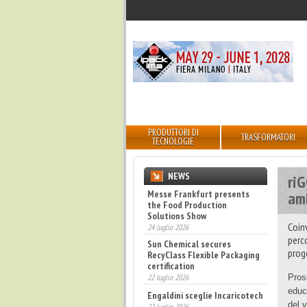
PRODUTTORI DI
TRASFORMATORI
TECNOLOGIE
NEWS
riG
Messe Frankfurt presents
am
the Food Production
Solutions Show
Coinv
24 luglio 2026
perco
Sun Chemical secures
prog
RecyClass Flexible Packaging
certification
22 luglio 2026
Pros
educ
Engaldini sceglie Incaricotech
del 
22 luglio 2026