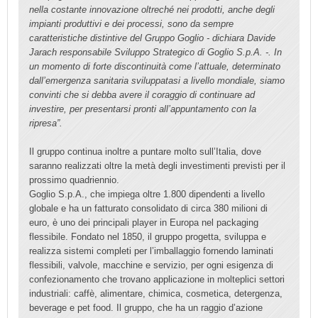
nella costante innovazione oltreché nei prodotti, anche degli
impianti produttivi e dei processi, sono da sempre
caratteristiche distintive del Gruppo Goglio - dichiara Davide
Jarach responsabile Sviluppo Strategico di Goglio S.p.A. -. In
un momento di forte discontinuità come l’attuale, determinato
dall’emergenza sanitaria sviluppatasi a livello mondiale, siamo
convinti che si debba avere il coraggio di continuare ad
investire, per presentarsi pronti all’appuntamento con la
ripresa”.
Il gruppo continua inoltre a puntare molto sull’Italia, dove
saranno realizzati oltre la metà degli investimenti previsti per il
prossimo quadriennio.
Goglio S.p.A., che impiega oltre 1.800 dipendenti a livello
globale e ha un fatturato consolidato di circa 380 milioni di
euro, è uno dei principali player in Europa nel packaging
flessibile. Fondato nel 1850, il gruppo progetta, sviluppa e
realizza sistemi completi per l’imballaggio fornendo laminati
flessibili, valvole, macchine e servizio, per ogni esigenza di
confezionamento che trovano applicazione in molteplici settori
industriali: caffè, alimentare, chimica, cosmetica, detergenza,
beverage e pet food. Il gruppo, che ha un raggio d’azione