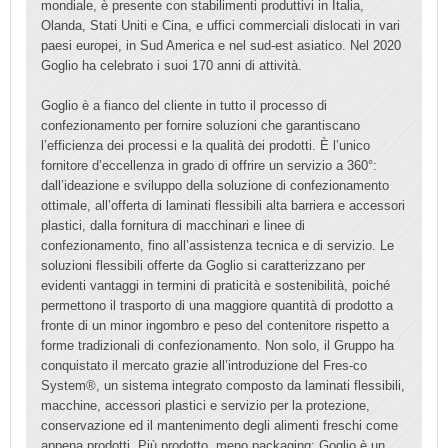
mondiale, è presente con stabilimenti produttivi in Italia,
Olanda, Stati Uniti e Cina, e uffici commerciali dislocati in vari
paesi europei, in Sud America e nel sud-est asiatico. Nel 2020
Goglio ha celebrato i suoi 170 anni di attività.
Goglio è a fianco del cliente in tutto il processo di
confezionamento per fornire soluzioni che garantiscano
l’efficienza dei processi e la qualità dei prodotti. È l’unico
fornitore d’eccellenza in grado di offrire un servizio a 360°:
dall’ideazione e sviluppo della soluzione di confezionamento
ottimale, all’offerta di laminati flessibili alta barriera e accessori
plastici, dalla fornitura di macchinari e linee di
confezionamento, fino all’assistenza tecnica e di servizio. Le
soluzioni flessibili offerte da Goglio si caratterizzano per
evidenti vantaggi in termini di praticità e sostenibilità, poiché
permettono il trasporto di una maggiore quantità di prodotto a
fronte di un minor ingombro e peso del contenitore rispetto a
forme tradizionali di confezionamento. Non solo, il Gruppo ha
conquistato il mercato grazie all’introduzione del Fres-co
System®, un sistema integrato composto da laminati flessibili,
macchine, accessori plastici e servizio per la protezione,
conservazione ed il mantenimento degli alimenti freschi come
appena prodotti. Più prodotto, meno packaging: Goglio è un