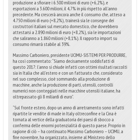
produzione a sfiorare i 6.500 milioni di euro (+6,2%), e
esportazioni a 3.600 milioni, il 4,7% in più rispetto all’anno
precedente. Ma crescerà ancora anche il consumo che, atteso a
4.750 milioni di euro (+8,2%), trainerà sia le consegne dei
costruttori italiani sul mercato domestico, che dovrebbero
attestarsi a 2.890 milioni di euro (+8,2%), sia le importazioni
che saliranno a 1.860 milioni (+8,1%). Il rapporto import su
consumo rimarrà stabile al 39%.
Massimo Carboniero, presidente UCIMU-SISTEMI PER PRODURRE,
ha così commentato: “Siamo decisamente soddisfatti di
questo 2017: l’anno si chiude infatti con ottimi risultati raccolti
sia in Italia che all’estero e con un fatturato che, considerato
nel suo complesso, cioè sommando alla produzione di
macchine, anche la produzione di parti, utensili, controlli
numerici non conteggiati nelle macchine utensili italiane, ha
oltrepassato gli 8 miliardi di euro”.
“Sul fronte estero, dopo un anno di arretramento sono infatti
ripartite le vendite di made in Italy oltreconfine e la Cina è
tornata al vertice della graduatoria dei paesi di sbocco a
conferma delle enormi potenzialità di questo paese. Proprio in
ragione di ciò – ha continuato Massimo Carboniero – UCIMU, a
fine novembre, ha organizzato, insieme al Ministero dello