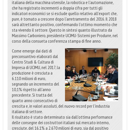
italiana della macchina utensile, la robotica e l’automazione,
che ha registrato incrementi a doppia cifra per tutti gli
indicatori economici se si esclude quello relativo all’export che,
pure, è tornato a crescere dopo l’arretramento del 2016. Il 2018
sarà altrettanto positivo, confermando l’ottimo momento che
sta vivendo il settore. Questo in sintesi quanto illustrato da
Massimo Carboniero, presidente UCIMU-Sistemi per Produrre, nel
corso della consueta conferenza stampa di fine anno.
Come emerge dai dati di
preconsuntivo elaborati dal
Centro Studi & Cultura di
Impresa di UCIMU, nel 2017, la
produzione è cresciuta a
6.110 milioni di euro,
segnando un incremento del
10,1% rispetto all’anno
precedente. Si tratta del
quarto anno consecutivo di
crescita e, in valori assoluti, del nuovo record per l’industria
italiana di settore.
Il risultato è stato determinato sia dall’ottima performance
delle consegne dei costruttori italiani sul mercato interno,
cresciute, del 16,1% a 2.670 milioni di euro, sia dal positivo