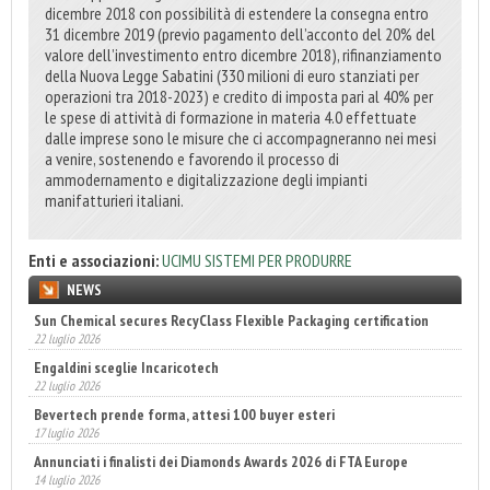
dicembre 2018 con possibilità di estendere la consegna entro
31 dicembre 2019 (previo pagamento dell’acconto del 20% del
valore dell’investimento entro dicembre 2018), rifinanziamento
della Nuova Legge Sabatini (330 milioni di euro stanziati per
operazioni tra 2018-2023) e credito di imposta pari al 40% per
le spese di attività di formazione in materia 4.0 effettuate
dalle imprese sono le misure che ci accompagneranno nei mesi
a venire, sostenendo e favorendo il processo di
ammodernamento e digitalizzazione degli impianti
manifatturieri italiani.
Enti e associazioni:
UCIMU SISTEMI PER PRODURRE
NEWS
Sun Chemical secures RecyClass Flexible Packaging certification
22 luglio 2026
Engaldini sceglie Incaricotech
22 luglio 2026
Bevertech prende forma, attesi 100 buyer esteri
17 luglio 2026
Annunciati i finalisti dei Diamonds Awards 2026 di FTA Europe
14 luglio 2026