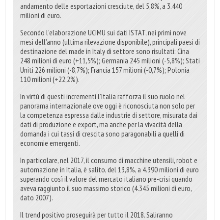
andamento delle esportazioni cresciute, del 5,8%, a 3.440
milioni di euro.
Secondo l’elaborazione UCIMU sui dati ISTAT, nei primi nove
mesi dell’anno (ultima rilevazione disponibile), principali paesi di
destinazione del made in Italy di settore sono risultati: Cina
248 milioni di euro (+11,5%); Germania 245 milioni (-5,8%); Stati
Uniti 226 milioni (-8,7%); Francia 157 milioni (-0,7%); Polonia
110 milioni (+22,2%).
In virtù di questi incrementi l’Italia rafforza il suo ruolo nel
panorama internazionale ove oggi è riconosciuta non solo per
la competenza espressa dalle industrie di settore, misurata dai
dati di produzione e export, ma anche per la vivacità della
domanda i cui tassi di crescita sono paragonabili a quelli di
economie emergenti.
In particolare, nel 2017, il consumo di macchine utensili, robot e
automazione in Italia, è salito, del 13,8%, a 4.390 milioni di euro
superando così il valore del mercato italiano pre-crisi quando
aveva raggiunto il suo massimo storico (4.345 milioni di euro,
dato 2007).
Il trend positivo proseguirà per tutto il 2018. Saliranno