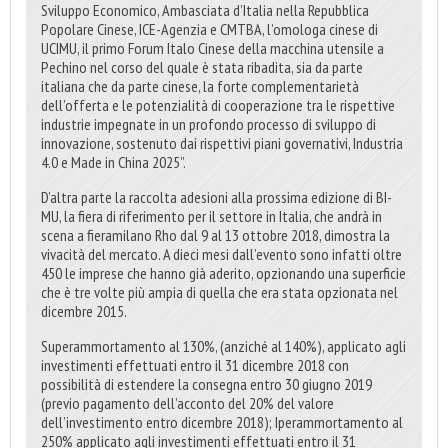
Sviluppo Economico, Ambasciata d’Italia nella Repubblica
Popolare Cinese, ICE-Agenzia e CMTBA, l’omologa cinese di
UCIMU, il primo Forum Italo Cinese della macchina utensile a
Pechino nel corso del quale è stata ribadita, sia da parte
italiana che da parte cinese, la forte complementarietà
dell’offerta e le potenzialità di cooperazione tra le rispettive
industrie impegnate in un profondo processo di sviluppo di
innovazione, sostenuto dai rispettivi piani governativi, Industria
4.0 e Made in China 2025”.
D’altra parte la raccolta adesioni alla prossima edizione di BI-
MU, la fiera di riferimento per il settore in Italia, che andrà in
scena a fieramilano Rho dal 9 al 13 ottobre 2018, dimostra la
vivacità del mercato. A dieci mesi dall’evento sono infatti oltre
450 le imprese che hanno già aderito, opzionando una superficie
che è tre volte più ampia di quella che era stata opzionata nel
dicembre 2015.
Superammortamento al 130%, (anziché al 140%), applicato agli
investimenti effettuati entro il 31 dicembre 2018 con
possibilità di estendere la consegna entro 30 giugno 2019
(previo pagamento dell’acconto del 20% del valore
dell’investimento entro dicembre 2018); Iperammortamento al
250% applicato agli investimenti effettuati entro il 31