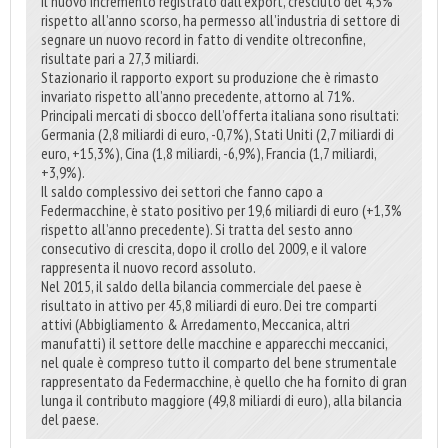
Il nuovo incremento registrato dall’export, cresciuto del 4,5%
rispetto all’anno scorso, ha permesso all’industria di settore di
segnare un nuovo record in fatto di vendite oltreconfine,
risultate pari a 27,3 miliardi.
Stazionario il rapporto export su produzione che è rimasto
invariato rispetto all’anno precedente, attorno al 71%.
Principali mercati di sbocco dell’offerta italiana sono risultati:
Germania (2,8 miliardi di euro, -0,7%), Stati Uniti (2,7 miliardi di
euro, +15,3%), Cina (1,8 miliardi, -6,9%), Francia (1,7 miliardi,
+3,9%).
Il saldo complessivo dei settori che fanno capo a
Federmacchine, è stato positivo per 19,6 miliardi di euro (+1,3%
rispetto all’anno precedente). Si tratta del sesto anno
consecutivo di crescita, dopo il crollo del 2009, e il valore
rappresenta il nuovo record assoluto.
Nel 2015, il saldo della bilancia commerciale del paese è
risultato in attivo per 45,8 miliardi di euro. Dei tre comparti
attivi (Abbigliamento & Arredamento, Meccanica, altri
manufatti) il settore delle macchine e apparecchi meccanici,
nel quale è compreso tutto il comparto del bene strumentale
rappresentato da Federmacchine, è quello che ha fornito di gran
lunga il contributo maggiore (49,8 miliardi di euro), alla bilancia
del paese.