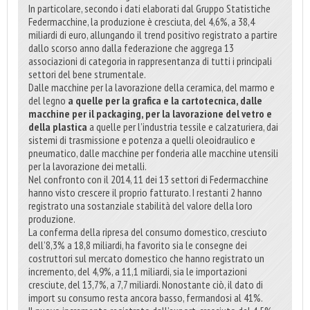
In particolare, secondo i dati elaborati dal Gruppo Statistiche
Federmacchine, la produzione è cresciuta, del 4,6%, a 38,4
miliardi di euro, allungando il trend positivo registrato a partire
dallo scorso anno dalla federazione che aggrega 13
associazioni di categoria in rappresentanza di tutti i principali
settori del bene strumentale.
Dalle macchine per la lavorazione della ceramica, del marmo e
del legno
a quelle per la grafica e la cartotecnica, dalle
macchine per il packaging, per la lavorazione del vetro e
della plastica
a quelle per l’industria tessile e calzaturiera, dai
sistemi di trasmissione e potenza a quelli oleoidraulico e
pneumatico, dalle macchine per fonderia alle macchine utensili
per la lavorazione dei metalli.
Nel confronto con il 2014, 11 dei 13 settori di Federmacchine
hanno visto crescere il proprio fatturato. I restanti 2 hanno
registrato una sostanziale stabilità del valore della loro
produzione.
La conferma della ripresa del consumo domestico, cresciuto
dell’8,3% a 18,8 miliardi, ha favorito sia le consegne dei
costruttori sul mercato domestico che hanno registrato un
incremento, del 4,9%, a 11,1 miliardi, sia le importazioni
cresciute, del 13,7%, a 7,7 miliardi. Nonostante ciò, il dato di
import su consumo resta ancora basso, fermandosi al 41%.