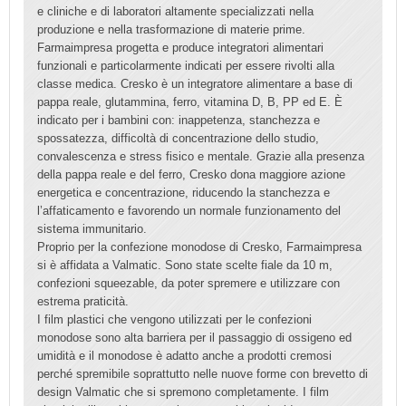
e cliniche e di laboratori altamente specializzati nella
produzione e nella trasformazione di materie prime.
Farmaimpresa progetta e produce integratori alimentari
funzionali e particolarmente indicati per essere rivolti alla
classe medica. Cresko è un integratore alimentare a base di
pappa reale, glutammina, ferro, vitamina D, B, PP ed E. È
indicato per i bambini con: inappetenza, stanchezza e
spossatezza, difficoltà di concentrazione dello studio,
convalescenza e stress fisico e mentale. Grazie alla presenza
della pappa reale e del ferro, Cresko dona maggiore azione
energetica e concentrazione, riducendo la stanchezza e
l’affaticamento e favorendo un normale funzionamento del
sistema immunitario.
Proprio per la confezione monodose di Cresko, Farmaimpresa
si è affidata a Valmatic. Sono state scelte fiale da 10 m,
confezioni squeezable, da poter spremere e utilizzare con
estrema praticità.
I film plastici che vengono utilizzati per le confezioni
monodose sono alta barriera per il passaggio di ossigeno ed
umidità e il monodose è adatto anche a prodotti cremosi
perché spremibile soprattutto nelle nuove forme con brevetto di
design Valmatic che si spremono completamente. I film