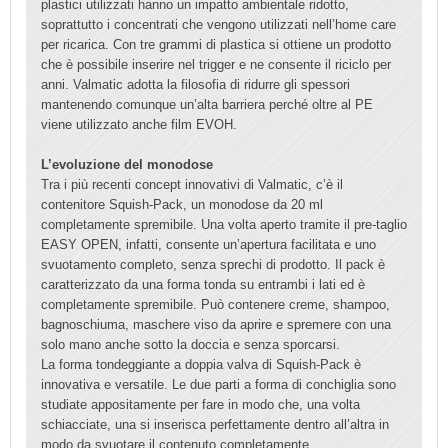
plastici utilizzati hanno un impatto ambientale ridotto,
soprattutto i concentrati che vengono utilizzati nell’home care
per ricarica. Con tre grammi di plastica si ottiene un prodotto
che è possibile inserire nel trigger e ne consente il riciclo per
anni. Valmatic adotta la filosofia di ridurre gli spessori
mantenendo comunque un’alta barriera perché oltre al PE
viene utilizzato anche film EVOH.
L’evoluzione del monodose
Tra i più recenti concept innovativi di Valmatic, c’è il
contenitore Squish-Pack, un monodose da 20 ml
completamente spremibile. Una volta aperto tramite il pre-taglio
EASY OPEN, infatti, consente un’apertura facilitata e uno
svuotamento completo, senza sprechi di prodotto. Il pack è
caratterizzato da una forma tonda su entrambi i lati ed è
completamente spremibile. Può contenere creme, shampoo,
bagnoschiuma, maschere viso da aprire e spremere con una
solo mano anche sotto la doccia e senza sporcarsi.
La forma tondeggiante a doppia valva di Squish-Pack è
innovativa e versatile. Le due parti a forma di conchiglia sono
studiate appositamente per fare in modo che, una volta
schiacciate, una si inserisca perfettamente dentro all’altra in
modo da svuotare il contenuto completamente.