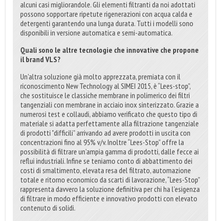
alcuni casi migliorandole. Gli elementi filtranti da noi adottati
possono sopportare ripetute rigenerazioni con acqua calda e
detergenti garantendo una lunga durata. Tutti i modelli sono
disponibili in versione automatica e semi-automatica.
Quali sono le altre tecnologie che innovative che propone
il brand VLS?
Un'altra soluzione già molto apprezzata, premiata con il
riconoscimento New Technology al SIMEI 2015, è “Lees-stop”,
che sostituisce le classiche membrane in polimerico dei filtri
tangenziali con membrane in acciaio inox sinterizzato. Grazie a
numerosi test e collaudi, abbiamo verificato che questo tipo di
materiale si adatta perfettamente alla filtrazione tangenziale
di prodotti "difficili” arrivando ad avere prodotti in uscita con
concentrazioni fino al 95% v/v. Inoltre “Lees-Stop” offre la
possibilità di filtrare un’ampia gamma di prodotti, dalle fecce ai
reflui industriali. Infine se teniamo conto di abbattimento dei
costi di smaltimento, elevata resa del filtrato, automazione
totale e ritorno economico da scarti di lavorazione, “Lees-Stop”
rappresenta davvero la soluzione definitiva per chi ha l’esigenza
di filtrare in modo efficiente e innovativo prodotti con elevato
contenuto di solidi.