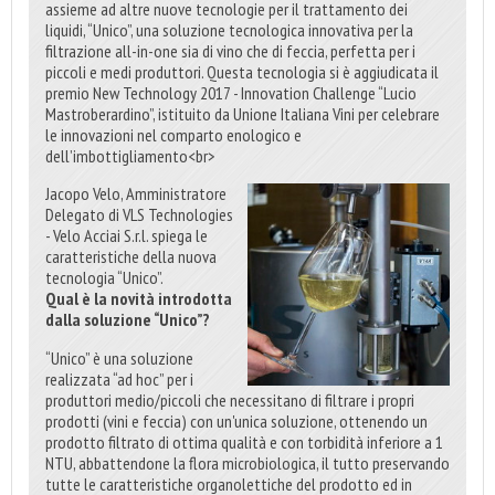
assieme ad altre nuove tecnologie per il trattamento dei
liquidi, “Unico”, una soluzione tecnologica innovativa per la
filtrazione all-in-one sia di vino che di feccia, perfetta per i
piccoli e medi produttori. Questa tecnologia si è aggiudicata il
premio New Technology 2017 - Innovation Challenge “Lucio
Mastroberardino”, istituito da Unione Italiana Vini per celebrare
le innovazioni nel comparto enologico e
dell’imbottigliamento<br>
Jacopo Velo, Amministratore
Delegato di VLS Technologies
- Velo Acciai S.r.l. spiega le
caratteristiche della nuova
tecnologia “Unico”.
Qual è la novità introdotta
dalla soluzione “Unico”?
“Unico” è una soluzione
realizzata “ad hoc” per i
produttori medio/piccoli che necessitano di filtrare i propri
prodotti (vini e feccia) con un'unica soluzione, ottenendo un
prodotto filtrato di ottima qualità e con torbidità inferiore a 1
NTU, abbattendone la flora microbiologica, il tutto preservando
tutte le caratteristiche organolettiche del prodotto ed in