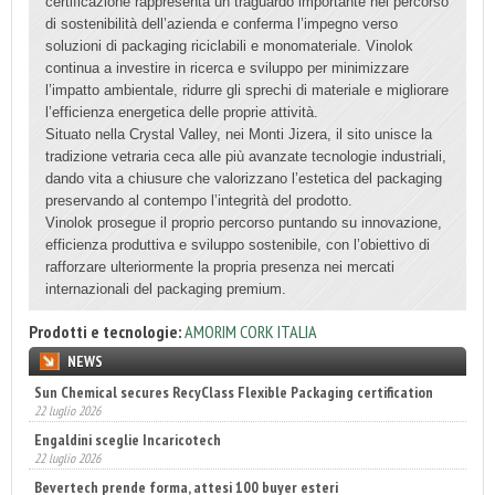
certificazione rappresenta un traguardo importante nel percorso
di sostenibilità dell’azienda e conferma l’impegno verso
soluzioni di packaging riciclabili e monomateriale. Vinolok
continua a investire in ricerca e sviluppo per minimizzare
l’impatto ambientale, ridurre gli sprechi di materiale e migliorare
l’efficienza energetica delle proprie attività.
Situato nella Crystal Valley, nei Monti Jizera, il sito unisce la
tradizione vetraria ceca alle più avanzate tecnologie industriali,
dando vita a chiusure che valorizzano l’estetica del packaging
preservando al contempo l’integrità del prodotto.
Vinolok prosegue il proprio percorso puntando su innovazione,
efficienza produttiva e sviluppo sostenibile, con l’obiettivo di
rafforzare ulteriormente la propria presenza nei mercati
internazionali del packaging premium.
Prodotti e tecnologie:
AMORIM CORK ITALIA
NEWS
Sun Chemical secures RecyClass Flexible Packaging certification
22 luglio 2026
Engaldini sceglie Incaricotech
22 luglio 2026
Bevertech prende forma, attesi 100 buyer esteri