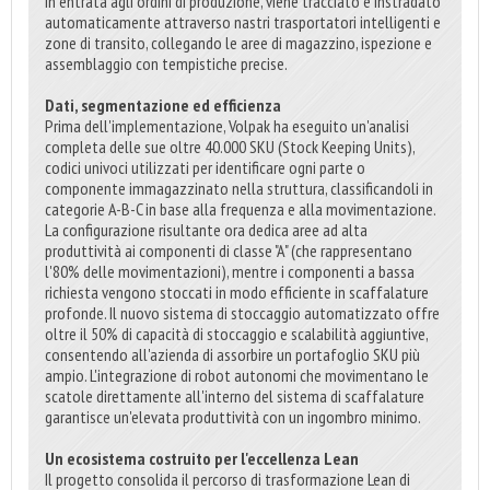
in entrata agli ordini di produzione, viene tracciato e instradato
automaticamente attraverso nastri trasportatori intelligenti e
zone di transito, collegando le aree di magazzino, ispezione e
assemblaggio con tempistiche precise.
Dati, segmentazione ed efficienza
Prima dell'implementazione, Volpak ha eseguito un'analisi
completa delle sue oltre 40.000 SKU (Stock Keeping Units),
codici univoci utilizzati per identificare ogni parte o
componente immagazzinato nella struttura, classificandoli in
categorie A-B-C in base alla frequenza e alla movimentazione.
La configurazione risultante ora dedica aree ad alta
produttività ai componenti di classe "A" (che rappresentano
l'80% delle movimentazioni), mentre i componenti a bassa
richiesta vengono stoccati in modo efficiente in scaffalature
profonde. Il nuovo sistema di stoccaggio automatizzato offre
oltre il 50% di capacità di stoccaggio e scalabilità aggiuntive,
consentendo all'azienda di assorbire un portafoglio SKU più
ampio. L'integrazione di robot autonomi che movimentano le
scatole direttamente all'interno del sistema di scaffalature
garantisce un'elevata produttività con un ingombro minimo.
Un ecosistema costruito per l'eccellenza Lean
Il progetto consolida il percorso di trasformazione Lean di