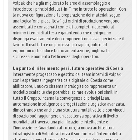
Volpak, che ha già migliorato le aree di assemblaggio e
introdotto i principi del Just-in-Time in tutte le operazioni. Con
la nuova configurazione, la preparazione dei materiali segue
una logica "one-piece flow": gli ordini di produzione vengono
assemblati e consegnati come kit completi, riducendo al
minimo i tempi di attesa e garantendo che ogni gruppo
disponga esattamente dei componenti necessari per iniziare il
lavoro. Il risultato è un processo più rapido, pulito ed
ergonomico che riduce la movimentazione, migliora la
sicurezza e aumenta l'efficienza degli operatori.
Un punto di riferimento per il futuro operativo di Coesia
Interamente progettato e gestito dai team interni di Volpak,
con l'esperienza ingegneristica e digitale di Coesia come
abilitatore, il nuovo sistema intralogistico rappresenta un
modello scalabile che potrebbe ispirare evoluzioni simili in
tutto il Gruppo. Incarna la convergenza di principi Lean,
automazione intelligente e progettazione logistica avanzata,
dimostrando che anche una struttura multilivello e con vincoli
di spazio può raggiungere un'eccellenza operativa di livello
mondiale attraverso una pianificazione intelligente e
l'innovazione. Guardando al futuro, la nuova architettura
intralogistica di Volpak rafforza il suo ruolo all’interno della
strategia a lungo termine di Coesia, tracciando un percorso