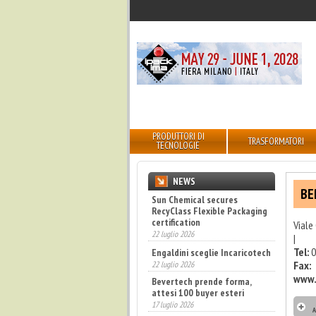
PRODUTTORI DI
TRASFORMATORI
TECNOLOGIE
NEWS
BE
Sun Chemical secures
RecyClass Flexible Packaging
certification
Viale
22 luglio 2026
|
Tel:
0
Engaldini sceglie Incaricotech
Fax:
22 luglio 2026
www.
Bevertech prende forma,
attesi 100 buyer esteri
17 luglio 2026
A