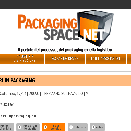
INDUSTRIE E
PACKAGING DESIGN
ENTI E ASSOCIAZIONI
DISTRIBUZIONE
RLIN PACKAGING
 Colombo, 12/14 | 20090 | TREZZANO SUL NAVIGLIO | MI
2 484361
berlinpackaging.eu
Profilo
Prodotti in
Post
Referenze
Video
ziendale
Dettaglio
correlati