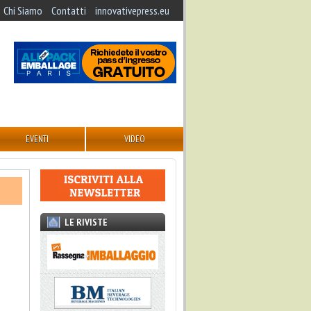
Chi Siamo
Contatti
innovativepress.eu
EVENTI
VIDEO
LE RIVISTE