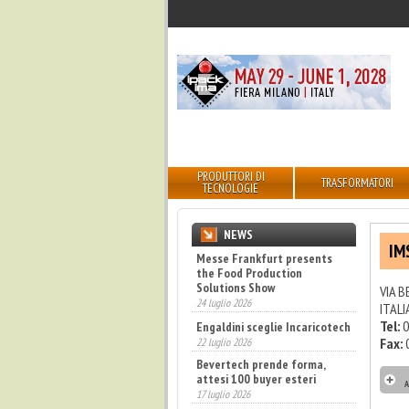
PRODUTTORI DI
TRASFORMATORI
TECNOLOGIE
NEWS
IM
Messe Frankfurt presents
the Food Production
Solutions Show
VIA B
Engaldini sceglie Incaricotech
24 luglio 2026
ITALI
22 luglio 2026
Tel:
0
Bevertech prende forma,
Fax:
attesi 100 buyer esteri
17 luglio 2026
A
Annunciati i finalisti dei
Diamonds Awards 2026 di FTA