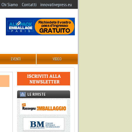
Chi Siamo
Contatti
innovativepress.eu
EVENTI
VIDEO
LE RIVISTE