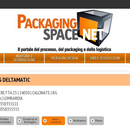
INDUSTRIE E
PACKAGING DESIGN
ENTI E ASSOCIAZIONI
DISTRIBUZIONE
S DELTAMATIC
ERETTA 25 | 24050 | CALCINATE | BG
A | LOMBARDIA
358355111
0358355555
Profilo
Prodotti in
Post
Referenze
Video
ziendale
Dettaglio
correlati