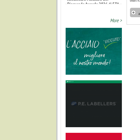
dosatric
A
More >