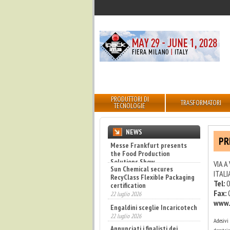
PRODUTTORI DI
TRASFORMATORI
TECNOLOGIE
NEWS
PR
Sun Chemical secures
RecyClass Flexible Packaging
certification
VIA A
22 luglio 2026
ITALI
Tel:
0
Engaldini sceglie Incaricotech
Fax:
22 luglio 2026
www.
Annunciati i finalisti dei
Diamonds Awards 2026 di FTA
Europe
Adesivi 
14 luglio 2026