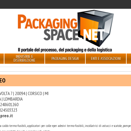
INDUSTRIE E
PACKAGING DESIGN
ENTI E ASSOCIAZIONI
DISTRIBUZIONE
EO
 VOLTA 7 | 20094 | CORSICO | MI
A | LOMBARDIA
248601260
024503323
preo.it
a caldo termo-fusibili, applicatori per colle eper adesivi termo-fusibili, incollatrici di astucci e scatole, pompe