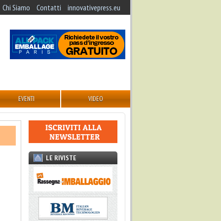
Chi Siamo
Contatti
innovativepress.eu
EVENTI
VIDEO
LE RIVISTE