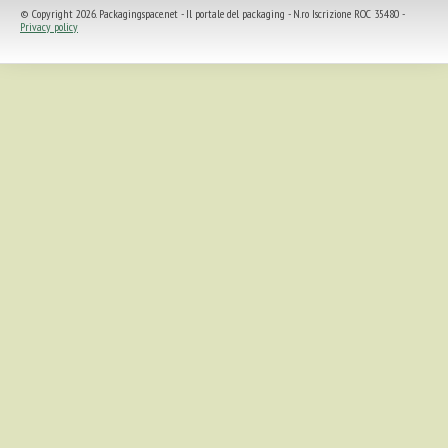
© Copyright 2026. Packagingspace.net - Il portale del packaging - N.ro Iscrizione ROC 35480 -
Privacy policy