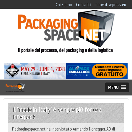
Chi Siamo
Contatti
innovativepress.eu
MENU
Il "made in Italy" è sempre più forte a
Interpack
Packagingspace.net ha intervistato Armando Honegger, AD di