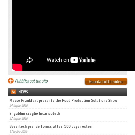
Pubblica sul tuo sito
Guarda tutti i video
NEWS
Messe Frankfurt presents the Food Production Solutions Show
24 luglio 2026
Engaldini sceglie Incaricotech
22 luglio 2026
Bevertech prende forma, attesi 100 buyer esteri
17 luglio 2026
Annunciati i finalisti dei Diamonds Awards 2026 di FTA Europe