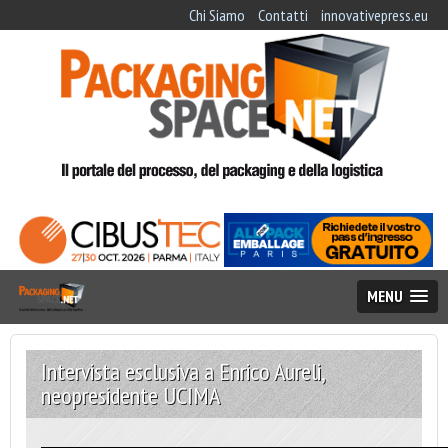
Chi Siamo
Contatti
innovativepress.eu
MENU
Intervista esclusiva a Enrico Aureli,
neopresidente UCIMA