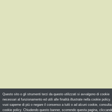
Questo sito o gli strumenti terzi da questo utilizzati si avvalgono di cookie
necessari al funzionamento ed utili alle finalità illustrate nella cookie policy.
vuoi saperne di più o negare il consenso a tutti o ad alcuni cookie, consulta
cookie policy. Chiudendo questo banner, scorrendo questa pagina, cliccando