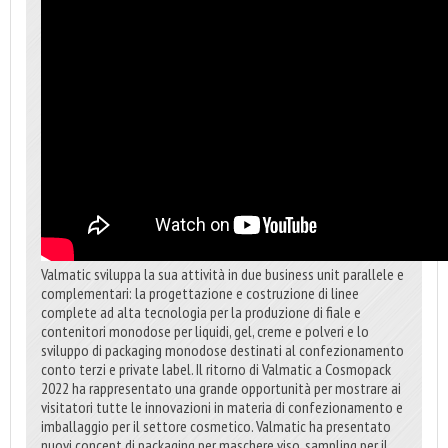
Valmatic sviluppa la sua attività in due business unit parallele e
complementari: la progettazione e costruzione di linee
complete ad alta tecnologia per la produzione di fiale e
contenitori monodose per liquidi, gel, creme e polveri e lo
sviluppo di packaging monodose destinati al confezionamento
conto terzi e private label. Il ritorno di Valmatic a Cosmopack
2022 ha rappresentato una grande opportunità per mostrare ai
visitatori tutte le innovazioni in materia di confezionamento e
imballaggio per il settore cosmetico. Valmatic ha presentato
nuovi concept di packaging per maschere viso, sampling per il