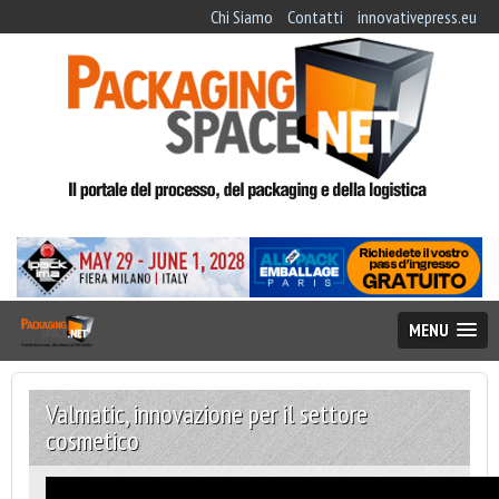
Chi Siamo
Contatti
innovativepress.eu
MENU
Valmatic, innovazione per il settore
cosmetico