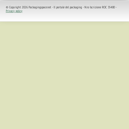
© Copyright 2026. Packagingspace.net - Il portale del packaging - N.ro Iscrizione ROC 35480 -
Privacy policy