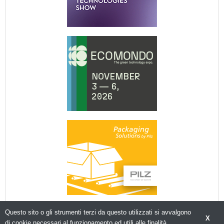
Questo sito o gli strumenti terzi da questo utilizzati si avvalgono
X
di cookie necessari al funzionamento ed utili alle finalità