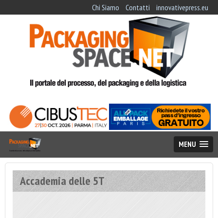
Chi Siamo
Contatti
innovativepress.eu
MENU
Accademia delle 5T