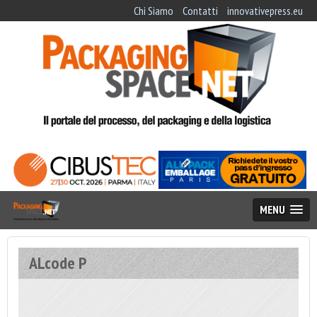
Chi Siamo
Contatti
innovativepress.eu
MENU
ALcode P