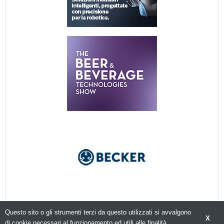
Questo sito o gli strumenti terzi da questo utilizzati si avvalgono
X
di cookie necessari al funzionamento ed utili alle finalità