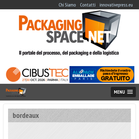
Chi Siamo
Contatti
innovativepress.eu
MENU
bordeaux