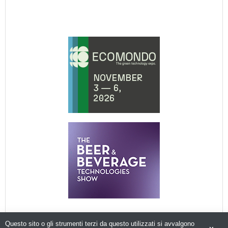
Questo sito o gli strumenti terzi da questo utilizzati si avvalgono