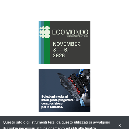
Questo sito o gli strumenti terzi da questo utilizzati si avvalgono
X
di cookie necessari al funzionamento ed utili alle finalità