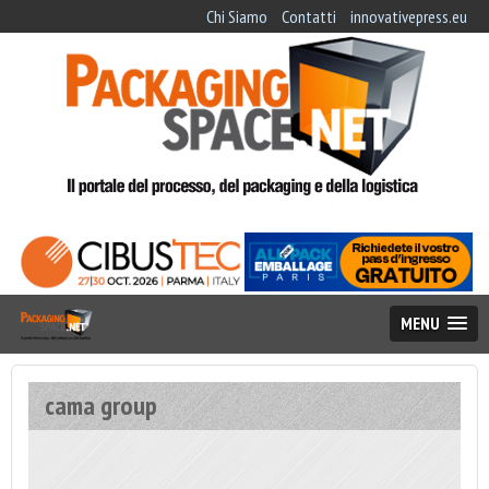
Chi Siamo
Contatti
innovativepress.eu
MENU
cama group