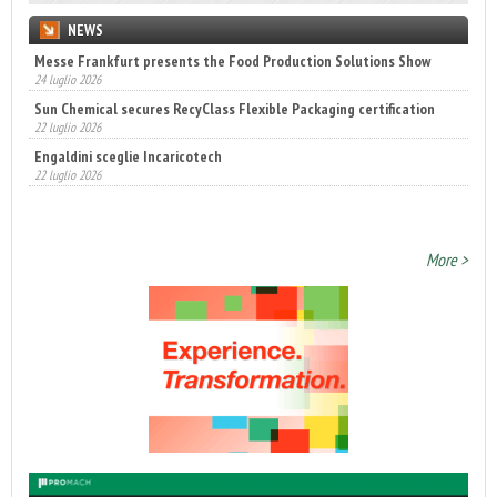
NEWS
Messe Frankfurt presents the Food Production Solutions Show
Sun Chemical secures RecyClass Flexible Packaging certification
24 luglio 2026
22 luglio 2026
Engaldini sceglie Incaricotech
22 luglio 2026
Annunciati i finalisti dei Diamonds Awards 2026 di FTA Europe
14 luglio 2026
More >