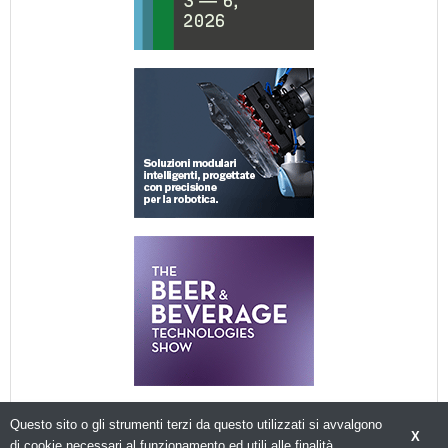
Questo sito o gli strumenti terzi da questo utilizzati si avvalgono
X
di cookie necessari al funzionamento ed utili alle finalità