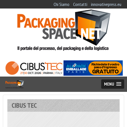
Chi Siamo
Contatti
innovativepress.eu
MENU
CIBUS TEC