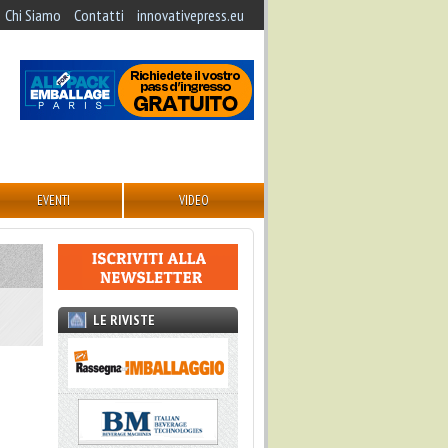
Chi Siamo
Contatti
innovativepress.eu
EVENTI
VIDEO
LE RIVISTE