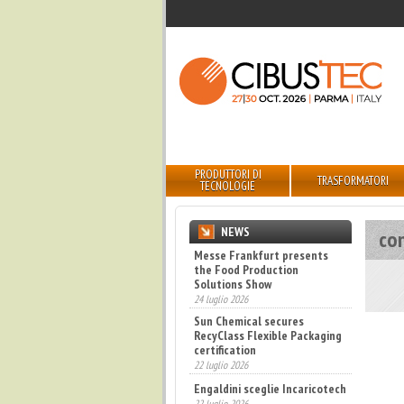
PRODUTTORI DI
TRASFORMATORI
TECNOLOGIE
NEWS
con
Messe Frankfurt presents
the Food Production
Solutions Show
24 luglio 2026
Sun Chemical secures
RecyClass Flexible Packaging
certification
22 luglio 2026
Engaldini sceglie Incaricotech
22 luglio 2026