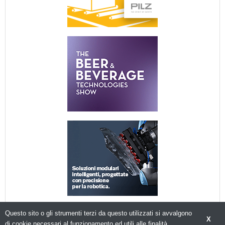
Questo sito o gli strumenti terzi da questo utilizzati si avvalgono
X
di cookie necessari al funzionamento ed utili alle finalità