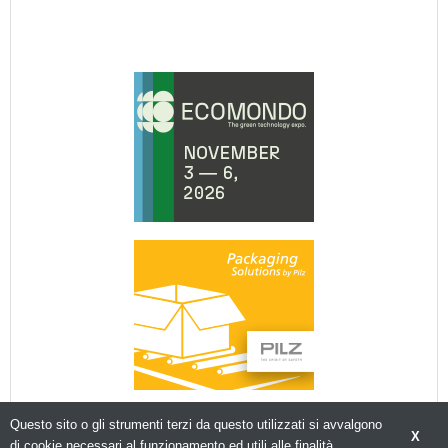
Questo sito o gli strumenti terzi da questo utilizzati si avvalgono
X
di cookie necessari al funzionamento ed utili alle finalità