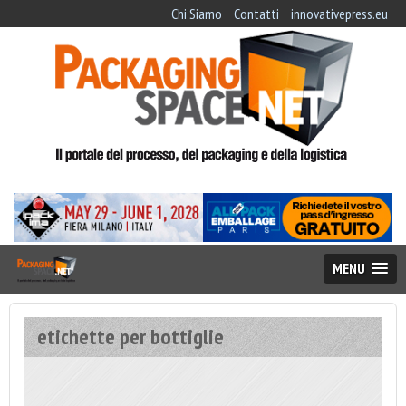
Chi Siamo
Contatti
innovativepress.eu
MENU
etichette per bottiglie