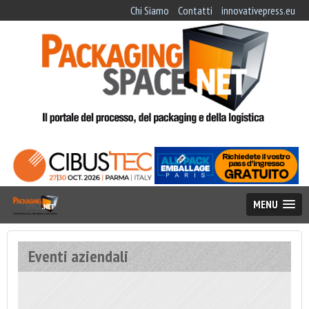
Chi Siamo
Contatti
innovativepress.eu
MENU
Eventi aziendali