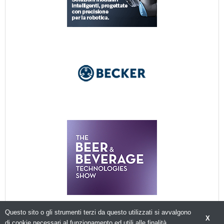
Questo sito o gli strumenti terzi da questo utilizzati si avvalgono
X
di cookie necessari al funzionamento ed utili alle finalità