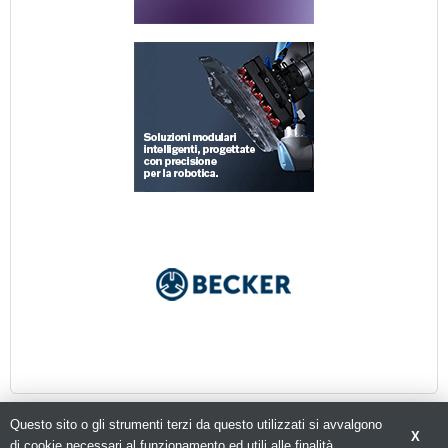
Questo sito o gli strumenti terzi da questo utilizzati si avvalgono
X
di cookie necessari al funzionamento ed utili alle finalità