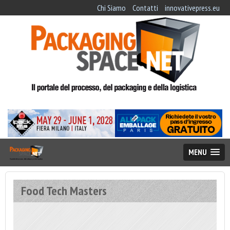
Chi Siamo
Contatti
innovativepress.eu
MENU
Food Tech Masters