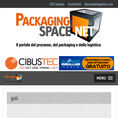
Chi Siamo
Contatti
innovativepress.eu
MENU
gai