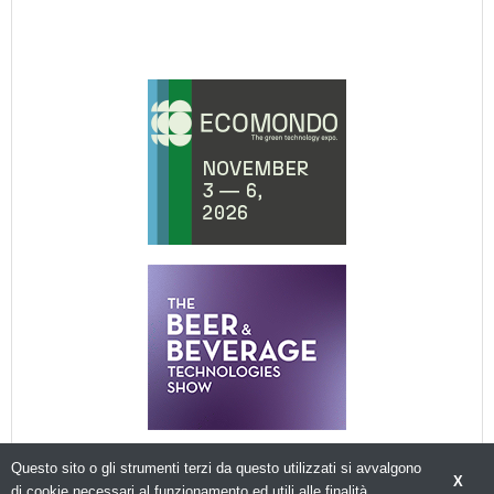
Questo sito o gli strumenti terzi da questo utilizzati si avvalgono
X
di cookie necessari al funzionamento ed utili alle finalità