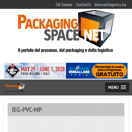
Chi Siamo
Contatti
innovativepress.eu
MENU
IEG-PVC-MP