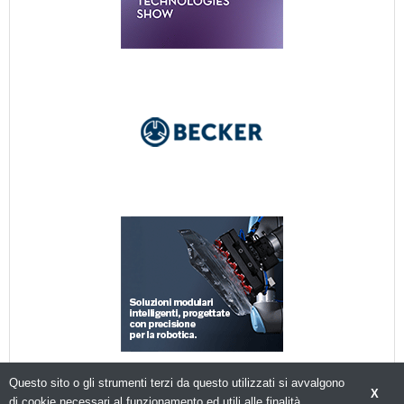
Questo sito o gli strumenti terzi da questo utilizzati si avvalgono
X
di cookie necessari al funzionamento ed utili alle finalità