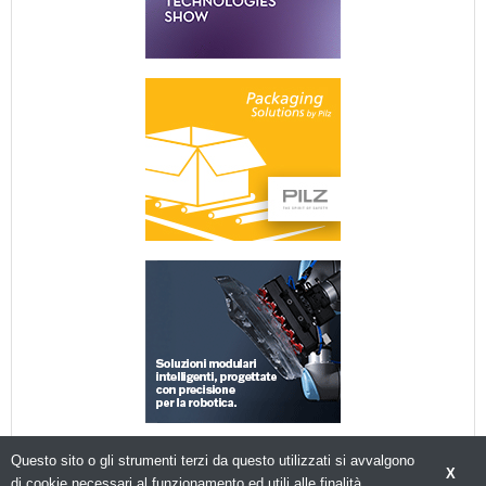
Questo sito o gli strumenti terzi da questo utilizzati si avvalgono
X
di cookie necessari al funzionamento ed utili alle finalità