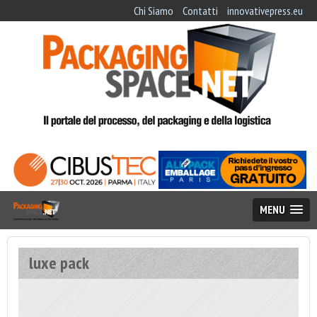
Chi Siamo
Contatti
innovativepress.eu
MENU
luxe pack