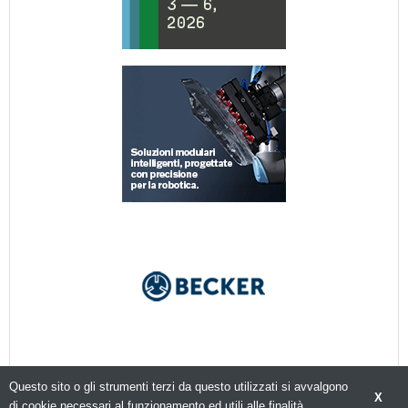
Questo sito o gli strumenti terzi da questo utilizzati si avvalgono
X
di cookie necessari al funzionamento ed utili alle finalità