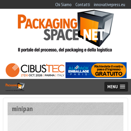
Chi Siamo
Contatti
innovativepress.eu
MENU
minipan