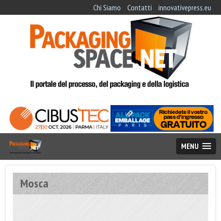
Chi Siamo
Contatti
innovativepress.eu
MENU
Mosca