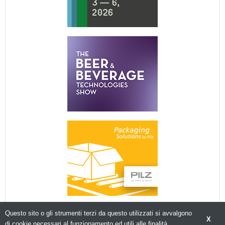
Questo sito o gli strumenti terzi da questo utilizzati si avvalgono
X
di cookie necessari al funzionamento ed utili alle finalità