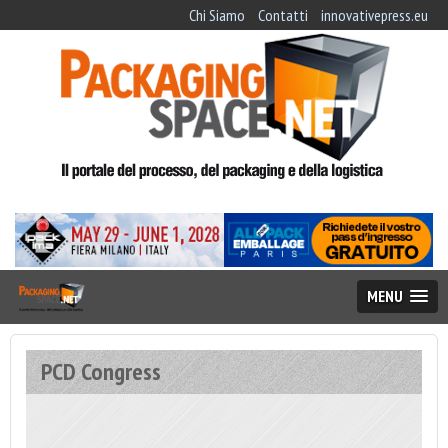
Chi Siamo
Contatti
innovativepress.eu
MENU
PCD Congress