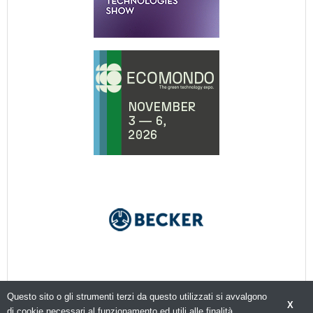
Questo sito o gli strumenti terzi da questo utilizzati si avvalgono
X
di cookie necessari al funzionamento ed utili alle finalità