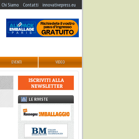
Chi Siamo
Contatti
innovativepress.eu
EVENTI
VIDEO
LE RIVISTE