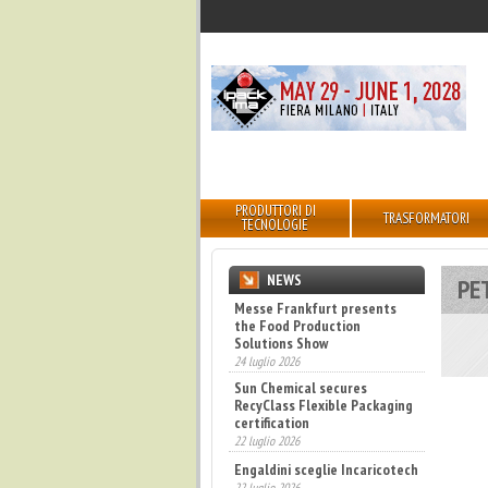
PRODUTTORI DI
TRASFORMATORI
TECNOLOGIE
NEWS
PE
Messe Frankfurt presents
the Food Production
Solutions Show
24 luglio 2026
Sun Chemical secures
RecyClass Flexible Packaging
certification
22 luglio 2026
Engaldini sceglie Incaricotech
22 luglio 2026