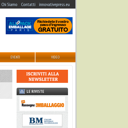
Chi Siamo
Contatti
innovativepress.eu
EVENTI
VIDEO
LE RIVISTE