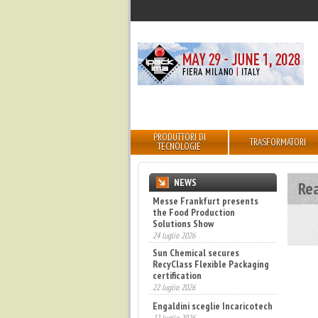
PRODUTTORI DI
TRASFORMATORI
TECNOLOGIE
NEWS
Re
Messe Frankfurt presents
the Food Production
Solutions Show
24 luglio 2026
Sun Chemical secures
RecyClass Flexible Packaging
certification
22 luglio 2026
Engaldini sceglie Incaricotech
22 luglio 2026