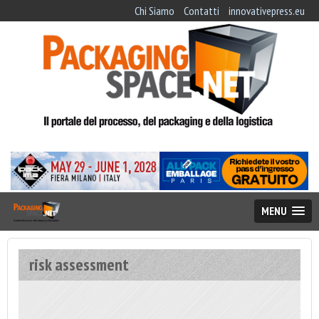
Chi Siamo
Contatti
innovativepress.eu
MENU
risk assessment