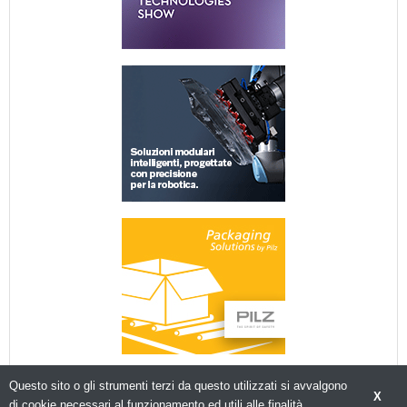
Questo sito o gli strumenti terzi da questo utilizzati si avvalgono
X
di cookie necessari al funzionamento ed utili alle finalità