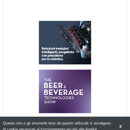
Questo sito o gli strumenti terzi da questo utilizzati si avvalgono
X
di cookie necessari al funzionamento ed utili alle finalità