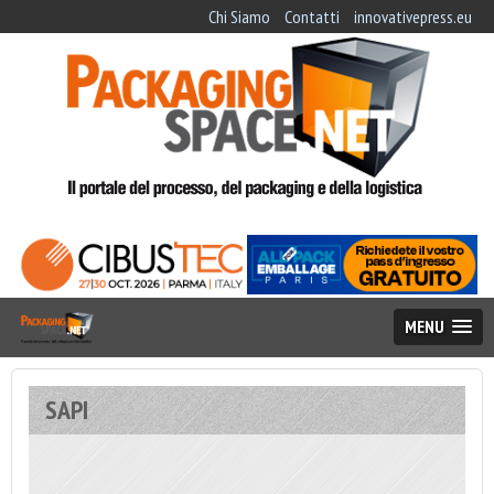
Chi Siamo
Contatti
innovativepress.eu
MENU
SAPI