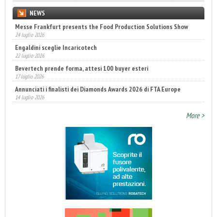
NEWS
Messe Frankfurt presents the Food Production Solutions Show
24 luglio 2026
Engaldini sceglie Incaricotech
22 luglio 2026
Bevertech prende forma, attesi 100 buyer esteri
17 luglio 2026
Annunciati i finalisti dei Diamonds Awards 2026 di FTA Europe
14 luglio 2026
Fatturato record per l'industria cosmetica in Italia
10 luglio 2026
More >