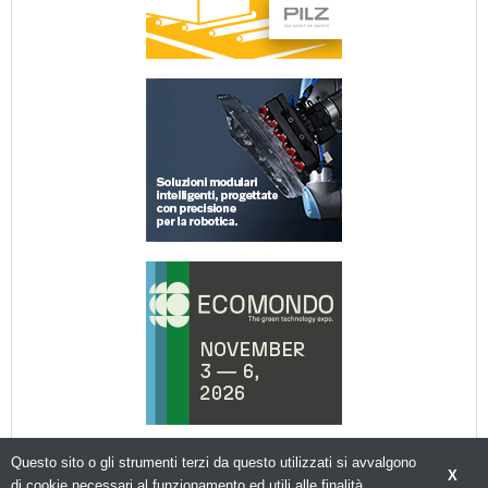
Questo sito o gli strumenti terzi da questo utilizzati si avvalgono
X
di cookie necessari al funzionamento ed utili alle finalità