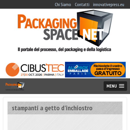
Chi Siamo
Contatti
innovativepress.eu
MENU
stampanti a getto d'inchiostro