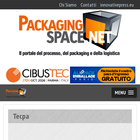
Chi Siamo
Contatti
innovativepress.eu
MENU
Tecpa