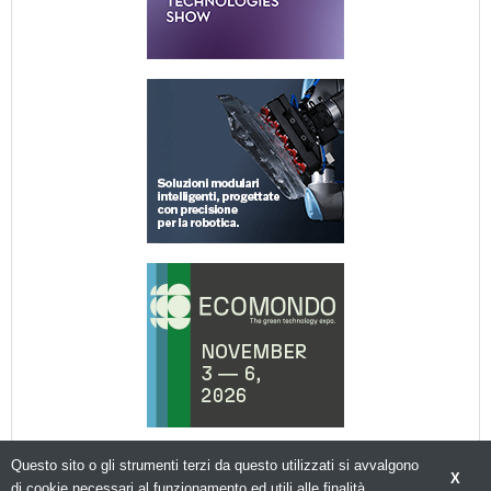
Questo sito o gli strumenti terzi da questo utilizzati si avvalgono
X
di cookie necessari al funzionamento ed utili alle finalità