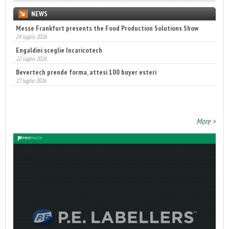
NEWS
Messe Frankfurt presents the Food Production Solutions Show
24 luglio 2026
Engaldini sceglie Incaricotech
22 luglio 2026
Bevertech prende forma, attesi 100 buyer esteri
17 luglio 2026
Fatturato record per l'industria cosmetica in Italia
10 luglio 2026
More >