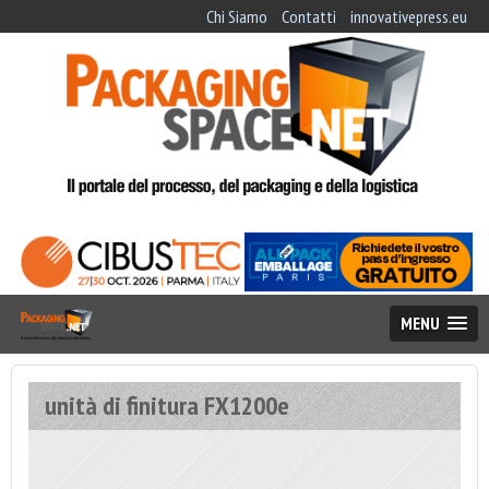
Chi Siamo
Contatti
innovativepress.eu
MENU
unità di finitura FX1200e