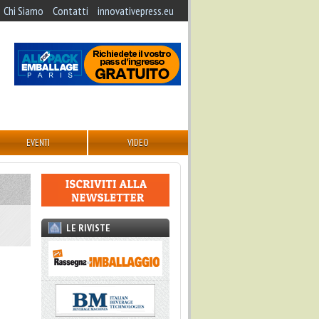
Chi Siamo
Contatti
innovativepress.eu
EVENTI
VIDEO
LE RIVISTE