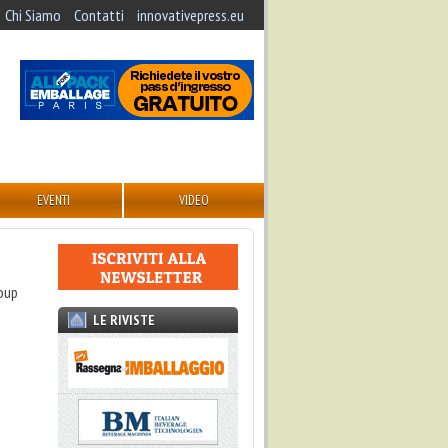
Chi Siamo
Contatti
innovativepress.eu
EVENTI
VIDEO
roup
LE RIVISTE