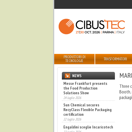
PRODUTTORI DI
TRASFORMATORI
TECNOLOGIE
MAR
NEWS
Messe Frankfurt presents
Three c
the Food Production
Booth, 
Solutions Show
packagi
24 luglio 2026
Sun Chemical secures
RecyClass Flexible Packaging
certification
22 luglio 2026
Engaldini sceglie Incaricotech
22 luglio 2026