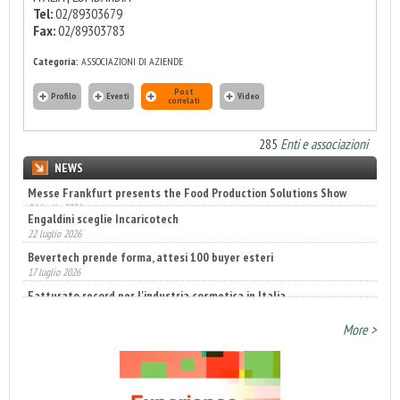
Tel:
02/89303679
Fax:
02/89303783
Categoria:
ASSOCIAZIONI DI AZIENDE
Post
Profilo
Eventi
Video
correlati
285
Enti e associazioni
NEWS
Engaldini sceglie Incaricotech
22 luglio 2026
Bevertech prende forma, attesi 100 buyer esteri
17 luglio 2026
Fatturato record per l'industria cosmetica in Italia
10 luglio 2026
More >